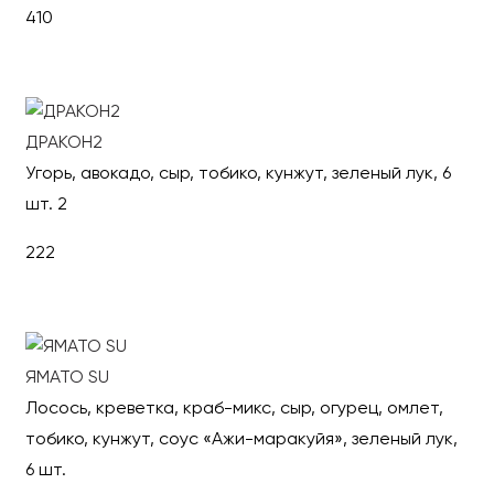
410
В корзину
ДРАКОН2
Угорь, авокадо, сыр, тобико, кунжут, зеленый лук, 6
шт. 2
222
В корзину
ЯМАТО SU
Лосось, креветка, краб-микс, сыр, огурец, омлет,
тобико, кунжут, соус «Ажи-маракуйя», зеленый лук,
6 шт.