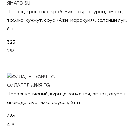
ЯМАТО SU
Лосось, креветка, краб-микс, сыр, огурец, омлет,
тобико, кунжут, соус «Ажи-маракуйя», зеленый лук,
6 шт.
325
293
В корзину
ФИЛАДЕЛЬФИЯ TG
Лосось копченый, курица копченая, омлет, огурец,
авокадо, сыр, микс соусов, 6 шт.
465
419