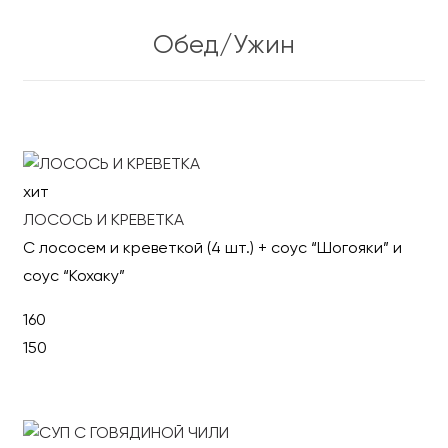
В корзину
Обед/Ужин
хит
ЛОСОСЬ И КРЕВЕТКА
С лососем и креветкой (4 шт.) + соус “Шогояки” и
соус “Кохаку”
160
150
В корзину