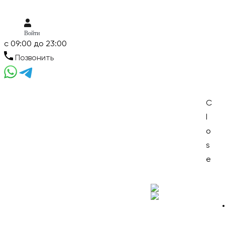
Войти
c 09:00 до 23:00
Позвонить
Skip
Skip
C
to
to
l
Menu
navigation
content
o
s
e