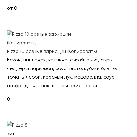
от 0
Выбрать
Pizza 10 разные вариации (Копировать)
Бекон, цыпленок, ветчина, сыр блю чиз, сыры
чеддер и пармезан, соус песто, кубики брынзы,
томаты черри, красный лук, моцарелла, соус
альфредо, чеснок, итальянские травы
0
В корзину
хит