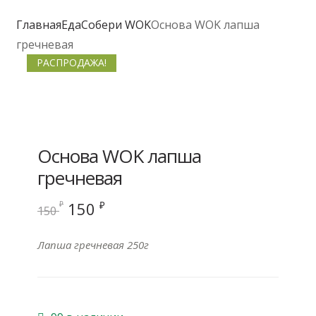
Главная
Еда
Собери WOK
Основа WOK лапша
гречневая
РАСПРОДАЖА!
Основа WOK лапша
гречневая
Первоначальная
Текущая
150
₽
₽
150
цена
цена:
составляла
150 ₽.
Лапша гречневая 250г
150 ₽.