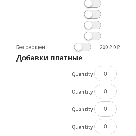
Первона
Текущ
Без овощей
200
₽
0
₽
цена
цена:
Добавки платные
составля
0 ₽.
200 ₽.
Quantity
Quantity
Quantity
Quantity