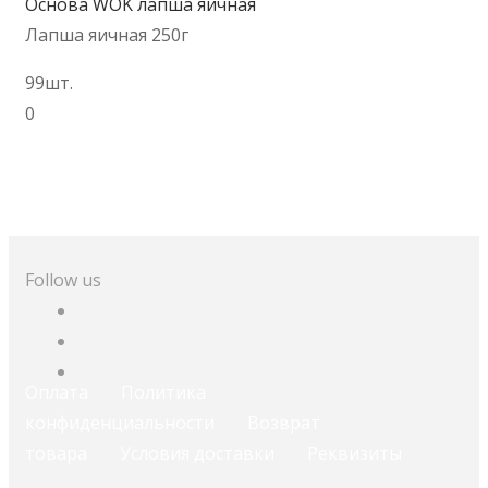
Основа WOK лапша яичная
Лапша яичная 250г
99шт.
0
В корзину
Follow us
Оплата
Политика
конфиденциальности
Возврат
товара
Условия доставки
Реквизиты