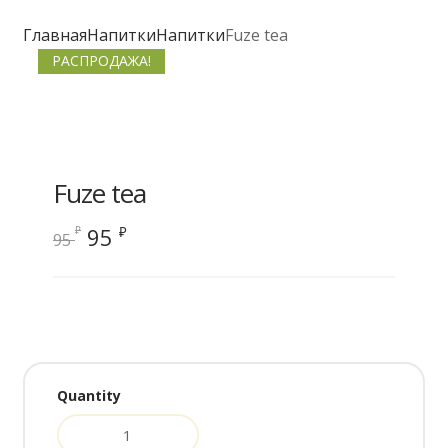
Главная
Напитки
Напитки
Fuze tea
РАСПРОДАЖА!
Fuze tea
Первоначальная
Текущая
95
₽
₽
95
цена
цена:
составляла
95 ₽.
95 ₽.
Quantity