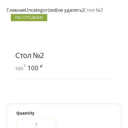
Главная
Uncategorized(не удалять)
Стол №2
РАСПРОДАЖА!
Стол №2
Первоначальная
Текущая
100
₽
₽
100
цена
цена:
составляла
100 ₽.
100 ₽.
Quantity