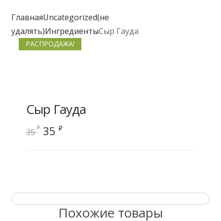
Главная
Uncategorized(не
удалять)
Ингредиенты
Сыр Гауда
РАСПРОДАЖА!
Сыр Гауда
Первоначальная
Текущая
35
₽
₽
35
цена
цена:
составляла
35 ₽.
35 ₽.
Похожие товары