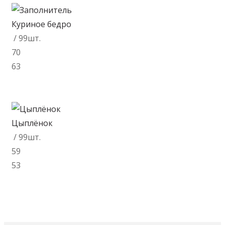
Куриное бедро
/ 99шт.
70
63
В корзину
Цыплёнок
/ 99шт.
59
53
В корзину