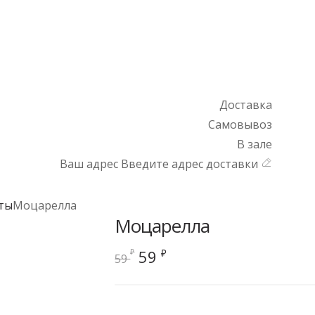
Доставка
Самовывоз
В зале
Ваш адрес
Введите адрес доставки
ты
Моцарелла
Моцарелла
Первоначальная
Текущая
59
₽
₽
59
цена
цена:
составляла
59 ₽.
59 ₽.