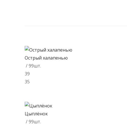
Острый халапенью
/ 99шт.
39
35
В корзину
Цыплёнок
/ 99шт.