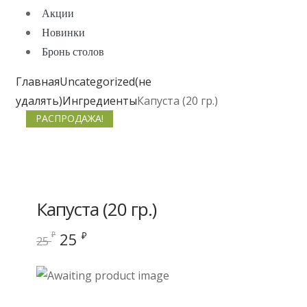
Акции
Новинки
Бронь столов
Главная
Uncategorized(не
удалять)
Ингредиенты
Капуста (20 гр.)
РАСПРОДАЖА!
Капуста (20 гр.)
Первоначальная
Текущая
25
₽
₽
25
цена
цена:
составляла
25 ₽.
25 ₽.