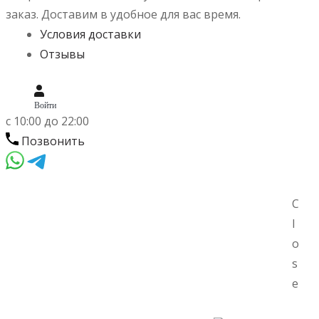
заказ.
Доставим в удобное для вас время.
Условия доставки
Отзывы
Войти
c 10:00 до 22:00
Позвонить
Skip
Skip
C
to
to
l
Menu
navigation
content
o
s
e