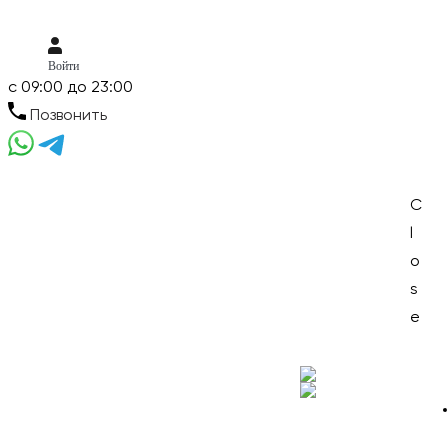
Войти
c 09:00 до 23:00
Позвонить
Skip
Skip
C
to
to
l
Menu
navigation
content
o
s
e