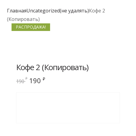
Главная
Uncategorized(не удалять)
Кофе 2
(Копировать)
РАСПРОДАЖА!
Кофе 2 (Копировать)
Первоначальная
Текущая
190
₽
₽
190
цена
цена:
составляла
190 ₽.
190 ₽.