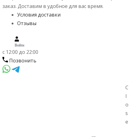
заказ.
Доставим в удобное для вас время.
Условия доставки
Отзывы
Войти
c 12:00 до 22:00
Позвонить
Skip
Skip
C
to
to
l
Menu
navigation
content
o
s
e