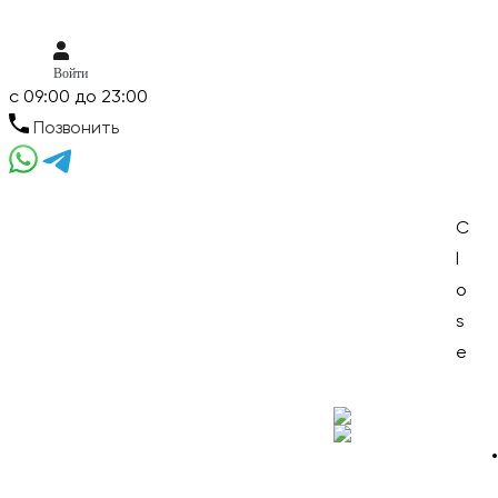
Войти
c 09:00 до 23:00
Позвонить
Skip
Skip
C
to
to
l
Menu
navigation
content
o
s
e